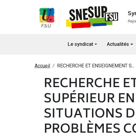
Aller au contenu principal
Sy
Rejo
Navigation principale
Le syndicat
Actualités
Fil d'Ariane
Accueil
RECHERCHE ET ENSEIGNEMENT S...
RECHERCHE E
SUPÉRIEUR EN
SITUATIONS D
PROBLÈMES C