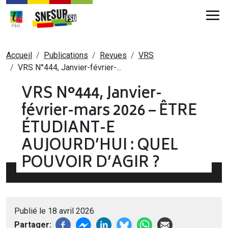
Aller au contenu principal
Fil d'Ariane
Accueil
Publications
Revues
VRS
VRS N°444, Janvier-février-...
VRS N°444, Janvier-
février-mars 2026 – ÊTRE
ÉTUDIANT-E
AUJOURD’HUI : QUEL
POUVOIR D’AGIR ?
Publié le 18 avril 2026
Partager