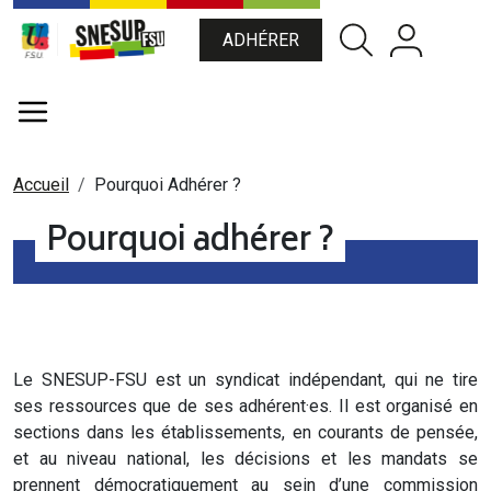
Aller au contenu principal
Menu du compte de l'utili
ADHÉRER
Fil d'Ariane
Accueil
Pourquoi Adhérer ?
Pourquoi adhérer ?
Le SNESUP-FSU est un syndicat indépendant, qui ne tire
ses ressources que de ses adhérent·es. Il est organisé en
sections dans les établissements, en courants de pensée,
et au niveau national, les décisions et les mandats se
prennent démocratiquement au sein d’une commission