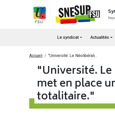
Aller au contenu principal
Sy
Rejo
Navigation principale
Le syndicat
Actualités
Fil d'Ariane
Accueil
"Université. Le Néolibérali...
"Université. Le
met en place u
totalitaire."