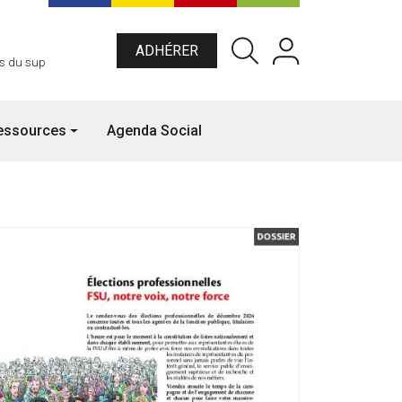
Menu du compte de l'utilisateu
ADHÉRER
es du sup
essources
Agenda Social