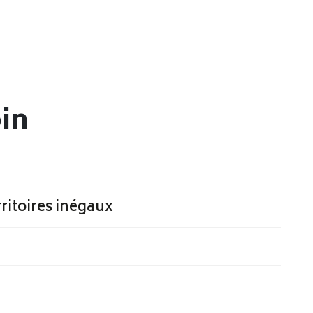
oin
rritoires inégaux