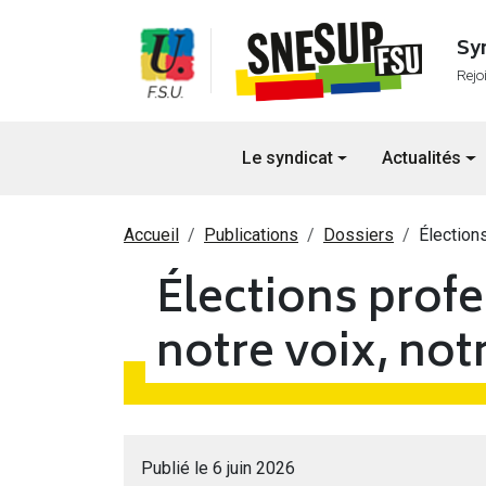
Aller au contenu principal
Sy
Rejo
Navigation principale
Le syndicat
Actualités
Fil d'Ariane
Accueil
Publications
Dossiers
Élections
Élections profe
notre voix, not
Publié le 6 juin 2026