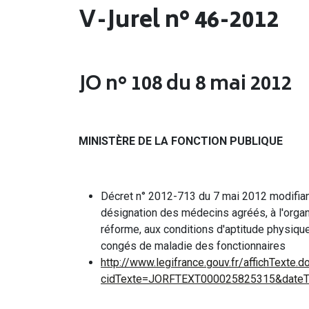
V-Jurel n° 46-2012
JO n° 108 du 8 mai 2012
MINISTÈRE DE LA FONCTION PUBLIQUE
Décret n° 2012-713 du 7 mai 2012 modifiant
désignation des médecins agréés, à l'org
réforme, aux conditions d'aptitude physiqu
congés de maladie des fonctionnaires
http://www.legifrance.gouv.fr/affichTexte.d
cidTexte=JORFTEXT000025825315&dateTe