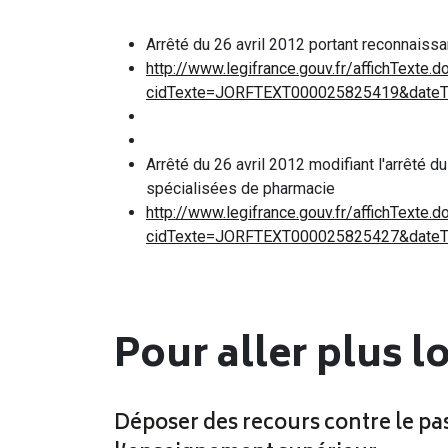
Arrêté du 26 avril 2012 portant reconnaissa
http://www.legifrance.gouv.fr/affichTexte.d
cidTexte=JORFTEXT000025825419&dateTe
Arrêté du 26 avril 2012 modifiant l'arrêté
spécialisées de pharmacie
http://www.legifrance.gouv.fr/affichTexte.d
cidTexte=JORFTEXT000025825427&dateTe
Pour aller plus l
Déposer des recours contre le pa