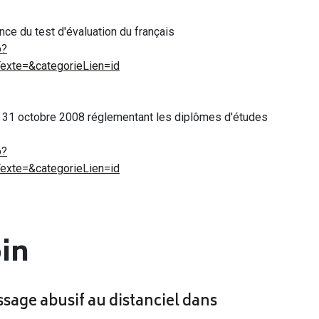
nce du test d'évaluation du français
o?
xte=&categorieLien=id
 du 31 octobre 2008 réglementant les diplômes d'études
o?
xte=&categorieLien=id
oin
ssage abusif au distanciel dans