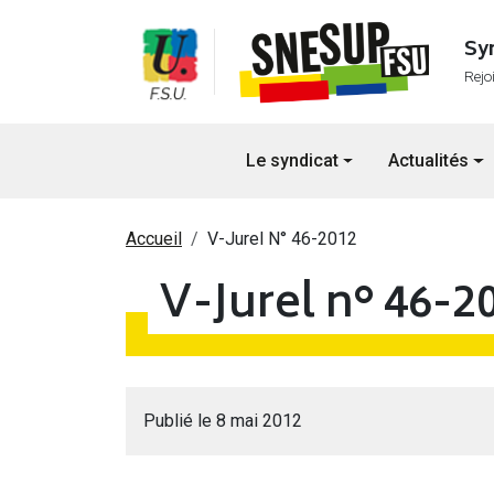
Aller au contenu principal
Sy
Rejo
Navigation principale
Le syndicat
Actualités
Fil d'Ariane
Accueil
V-Jurel N° 46-2012
V-Jurel n° 46-2
Publié le 8 mai 2012