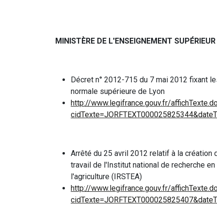
MINISTÈRE DE L'ENSEIGNEMENT SUPÉRIEUR
Décret n° 2012-715 du 7 mai 2012 fixant le
normale supérieure de Lyon
http://www.legifrance.gouv.fr/affichTexte.d
cidTexte=JORFTEXT000025825344&dateTe
Arrêté du 25 avril 2012 relatif à la créatio
travail de l'Institut national de recherche 
l'agriculture (IRSTEA)
http://www.legifrance.gouv.fr/affichTexte.d
cidTexte=JORFTEXT000025825407&dateTe