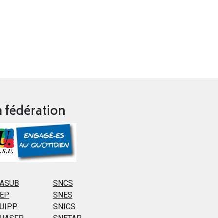
a fédération
ASUB
SNCS
EP
SNES
UIPP
SNICS