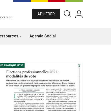
Menu du compte de l'utilisateu
ADHÉRER
es du sup
essources
Agenda Social