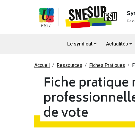
Aller au contenu principal
Sy
Rejo
Navigation principale
Le syndicat
Actualités
Fil d'Ariane
Accueil
Ressources
Fiches Pratiques
F
Fiche pratique 
professionnelle
de vote