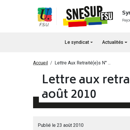
Aller au contenu principal
Sy
Rejo
Navigation principale
Le syndicat
Actualités
Fil d'Ariane
Accueil
Lettre Aux Retraité(e)s N° ...
Lettre aux retra
août 2010
Publié le 23 août 2010