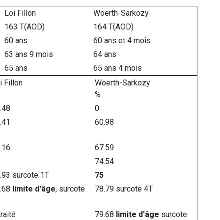
Loi Fillon
Woerth-Sarkozy
163 T(AOD)
164 T(AOD)
60 ans
60 ans et 4 mois
63 ans 9 mois
64 ans
65 ans
65 ans 4 mois
i Fillon
Woerth-Sarkozy
%
.48
0
.41
60.98
.16
67.59
74.54
.93 surcote 1T
75
.68
limite d'âge
, surcote
78.79 surcote 4T
traité
79.68
limite d'âge
surcote