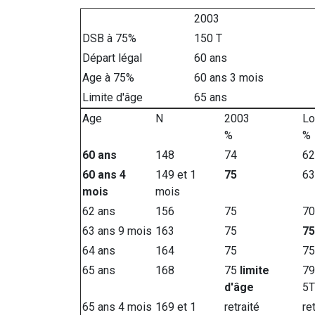
2003
DSB à 75%
150 T
Départ légal
60 ans
Age à 75%
60 ans 3 mois
Limite d'âge
65 ans
Age
N
2003
Lo
%
%
60 ans
148
74
62
60 ans 4
149 et 1
75
63
mois
mois
62 ans
156
75
70
63 ans 9 mois
163
75
75
64 ans
164
75
75
65 ans
168
75
limite
79
d'âge
5T
65 ans 4 mois
169 et 1
retraité
re