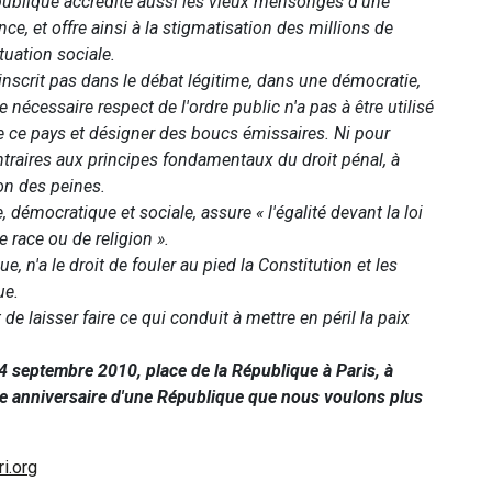
République accrédite aussi les vieux mensonges d'une
e, et offre ainsi à la stigmatisation des millions de
tuation sociale.
inscrit pas dans le débat légitime, dans une démocratie,
e nécessaire respect de l'ordre public n'a pas à être utilisé
de ce pays et désigner des boucs émissaires. Ni pour
ntraires aux principes fondamentaux du droit pénal, à
ion des peines.
 démocratique et sociale, assure « l'égalité devant la loi
e race ou de religion ».
e, n'a le droit de fouler au pied la Constitution et les
ue.
de laisser faire ce qui conduit à mettre en péril la paix
 septembre 2010, place de la République à Paris, à
40e anniversaire d'une République que nous voulons plus
ri.org