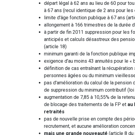
départ légal à 62 ans au lieu de 60 pour tou
à 67 ans (recul identique de 2 ans pour les 
limite d'âge fonction publique à 67 ans (arti
allongement à 166 trimestres de la durée 
à partir de fin 2011 suppression pour les f
anticipés et calculs désastreux des pensio
(article 18)
minimum garanti de la fonction publique imp
exigence d'au moins 43 annuités pour le « bé
définition de cas entraînant la récupération
personnes âgées ou du minimum vieillesse 
pas d'amélioration du calcul de la pension
de suppression du minimum contributif (loi
augmentation de 7,85 à 10,55% de la retenue
de blocage des traitements de la FP et
au 
retraités
pas de nouvelle prise en compte des périod
recrutement, et aucune amélioration concer
mais une grande nouveauté
(article 8 du