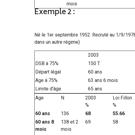
mois
Exemple 2 :
Né le 1er septembre 1952. Recruté au 1/9/1978 
dans un autre régime)
2003
DSB à 75%
150 T
Départ légal
60 ans
Age à 75%
63 ans 6 mois
Limite d'âge
65 ans
Age
N
2003
Loi Fillon
%
%
60 ans
136
68
55.66
60 ans 8
138 et 2
69
58
mois
mois