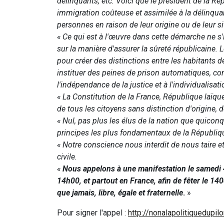
délinquants, etc. Voici que le président de la 
immigration coûteuse et assimilée à la délinquanc
personnes en raison de leur origine ou de leur si
« Ce qui est à l'œuvre dans cette démarche ne s'
sur la manière d'assurer la sûreté républicaine. L
pour créer des distinctions entre les habitants 
instituer des peines de prison automatiques, co
l'indépendance de la justice et à l'individualisat
« La Constitution de la France, République laïque,
de tous les citoyens sans distinction d'origine, d
« Nul, pas plus les élus de la nation que quiconqu
principes les plus fondamentaux de la Républiq
« Notre conscience nous interdit de nous taire et 
civile.
«
Nous appelons à une manifestation le samedi 4
14h00, et partout en France, afin de fêter le 1
que jamais, libre, égale et fraternelle
.
»
Pour signer l'appel :
http://nonalapolitiquedupilo