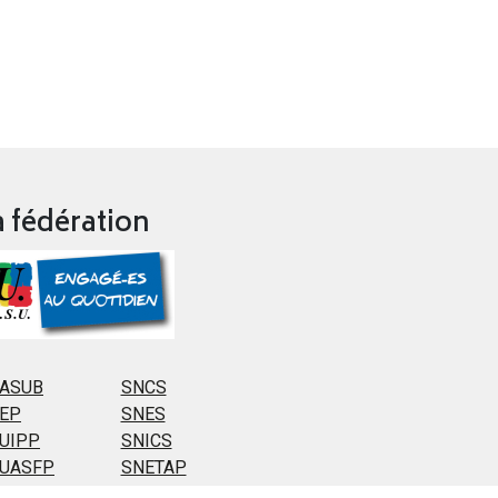
a fédération
ASUB
SNCS
EP
SNES
UIPP
SNICS
UASFP
SNETAP