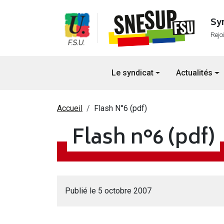
Aller au contenu principal
Sy
Rejo
Navigation principale
Le syndicat
Actualités
Fil d'Ariane
Accueil
Flash N°6 (pdf)
Flash n°6 (pdf)
Publié le 5 octobre 2007