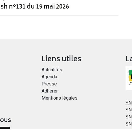
sh n°131 du 19 mai 2026
Liens utiles
L
Actualités
Agenda
Presse
Adhérer
Mentions légales
SN
SN
SN
vous
SN