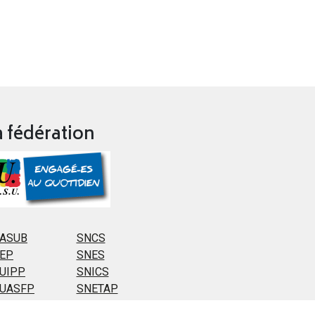
a fédération
ASUB
SNCS
EP
SNES
UIPP
SNICS
UASFP
SNETAP