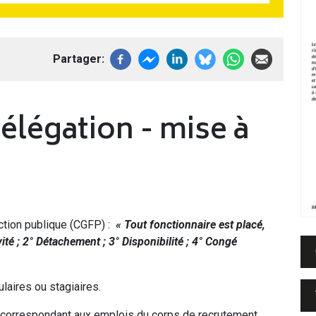
Partager
légation - mise à
ction publique (CGFP) :
« Tout fonctionnaire est placé,
ivité ; 2° Détachement ; 3° Disponibilité ; 4° Congé
laires ou stagiaires.
e correspondant aux emplois du corps de recrutement,