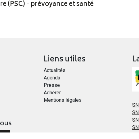
e (PSC) - prévoyance et santé
Liens utiles
L
Actualités
Agenda
Presse
Adhérer
Mentions légales
SN
SN
SN
vous
SN
ER