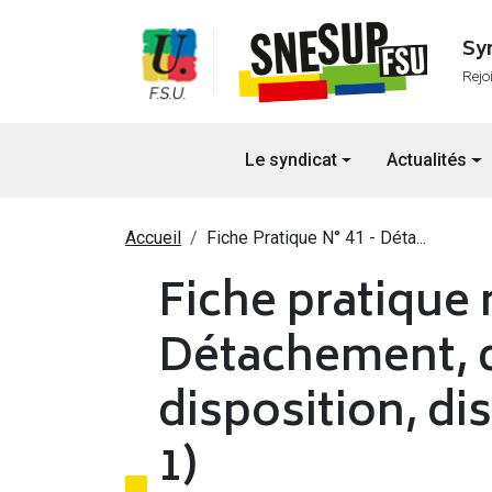
Aller au contenu principal
Sy
Rejo
Navigation principale
Le syndicat
Actualités
Fil d'Ariane
Accueil
Fiche Pratique N° 41 - Déta...
Fiche pratique n
Détachement, d
disposition, dis
1)