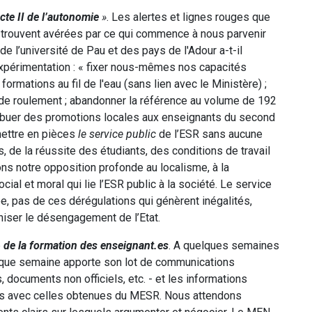
cte II de l’autonomie
»
. Les alertes et lignes rouges que
 trouvent avérées par ce qui commence à nous parvenir
de l’université de Pau et des pays de l'Adour a-t-il
l’expérimentation : « fixer nous-mêmes nos capacités
 formations au fil de l'eau (sans lien avec le Ministère) ;
s de roulement ; abandonner la référence au volume de 192
ribuer des promotions locales aux enseignants du second
 mettre en pièces
le service public
de l’ESR sans aucune
 de la réussite des étudiants, des conditions de travail
ons notre opposition profonde au localisme, à la
ial et moral qui lie l’ESR public à la société. Le service
ée, pas de ces dérégulations qui génèrent inégalités,
aniser le désengagement de l’Etat.
» de la formation des enseignant.es
. A quelques semaines
chaque semaine apporte son lot de communications
documents non officiels, etc. - et les informations
es avec celles obtenues du MESR. Nous attendons