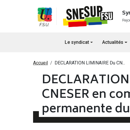
Aller au contenu principal
Sy
Rejo
Navigation principale
Le syndicat
Actualités
Fil d'Ariane
Accueil
DECLARATION LIMINAIRE Du CN...
DECLARATION 
CNESER en co
permanente du 