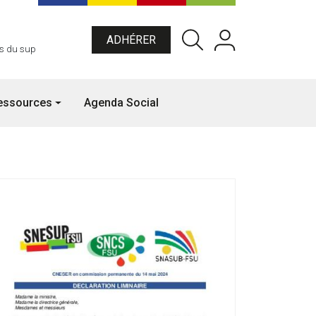
Menu du compte de l'utilisateu
ADHÉRER
es du sup
essources
Agenda Social