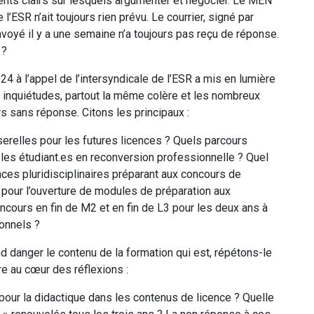
ents clairs sur lesquels argumenter et négocier. Le MEN
’ESR n’ait toujours rien prévu. Le courrier, signé par
nvoyé il y a une semaine n’a toujours pas reçu de réponse.
 ?
4 à l’appel de l’intersyndicale de l’ESR a mis en lumière
 inquiétudes, partout la même colère et les nombreux
 sans réponse. Citons les principaux :
erelles pour les futures licences ? Quels parcours
les étudiant.es en reconversion professionnelle ? Quel
ences pluridisciplinaires préparant aux concours de
our l’ouverture de modules de préparation aux
ncours en fin de M2 et en fin de L3 pour les deux ans à
sonnels ?
d danger le contenu de la formation qui est, répétons-le
re au cœur des réflexions :
pour la didactique dans les contenus de licence ? Quelle