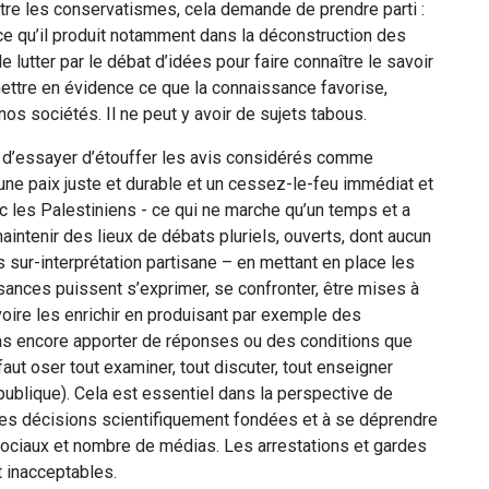
ntre les conservatismes, cela demande de prendre parti :
e ce qu’il produit notamment dans la déconstruction des
 lutter par le débat d’idées pour faire connaître le savoir
ettre en évidence ce que la connaissance favorise,
nos sociétés. Il ne peut y avoir de sujets tabous.
eu d’essayer d’étouffer les avis considérés comme
 une paix juste et durable et un cessez-le-feu immédiat et
ec les Palestiniens - ce qui ne marche qu’un temps et a
ntenir des lieux de débats pluriels, ouverts, dont aucun
ns sur-interprétation partisane – en mettant en place les
sances puissent s’exprimer, se confronter, être mises à
oire les enrichir en produisant par exemple des
s encore apporter de réponses ou des conditions que
aut oser tout examiner, tout discuter, tout enseigner
ublique). Cela est essentiel dans la perspective de
des décisions scientifiquement fondées et à se déprendre
ociaux et nombre de médias. Les arrestations et gardes
 inacceptables.