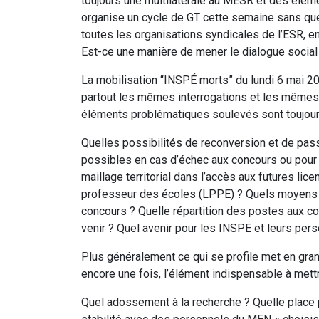
toujours une multilatérale au MESR et des élém
organise un cycle de GT cette semaine sans que l
toutes les organisations syndicales de l’ESR, e
Est-ce une manière de mener le dialogue social
La mobilisation “INSPÉ morts” du lundi 6 mai 202
partout les mêmes interrogations et les mêmes
éléments problématiques soulevés sont toujours
Quelles possibilités de reconversion et de pass
possibles en cas d’échec aux concours ou pour 
maillage territorial dans l’accès aux futures lic
professeur des écoles (LPPE) ? Quels moyens p
concours ? Quelle répartition des postes aux co
venir ? Quel avenir pour les INSPE et leurs per
Plus généralement ce qui se profile met en gran
encore une fois, l’élément indispensable à mett
Quel adossement à la recherche ? Quelle place 