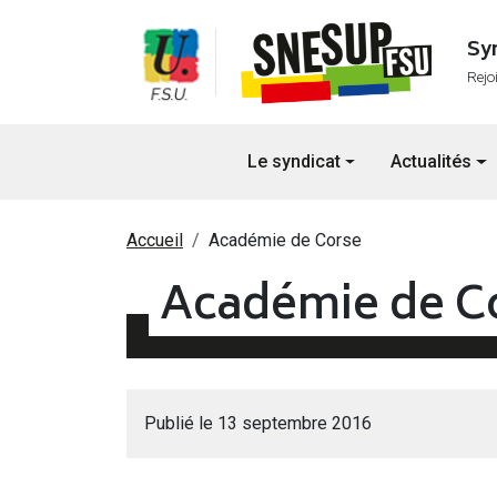
Aller au contenu principal
Sy
Rejo
Navigation principale
Le syndicat
Actualités
Fil d'Ariane
Accueil
Académie de Corse
Académie de C
Publié le 13 septembre 2016