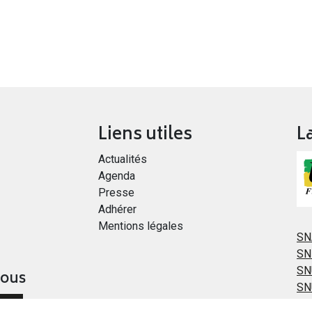
Liens utiles
L
Actualités
Agenda
Presse
Adhérer
Mentions légales
SN
SN
SN
vous
SN
ER