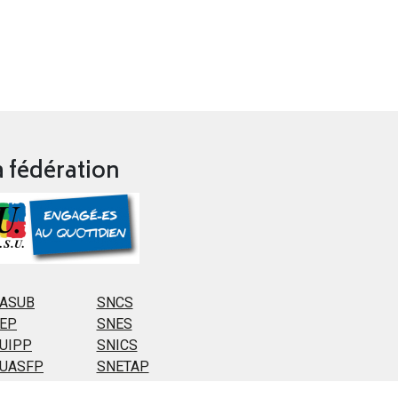
a fédération
ASUB
SNCS
EP
SNES
UIPP
SNICS
UASFP
SNETAP