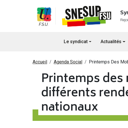
Aller au contenu principal
Sy
Rejo
Navigation principale
Le syndicat
Actualités
Fil d'Ariane
Accueil
Agenda Social
Printemps Des Mobil
Printemps des m
différents rend
nationaux