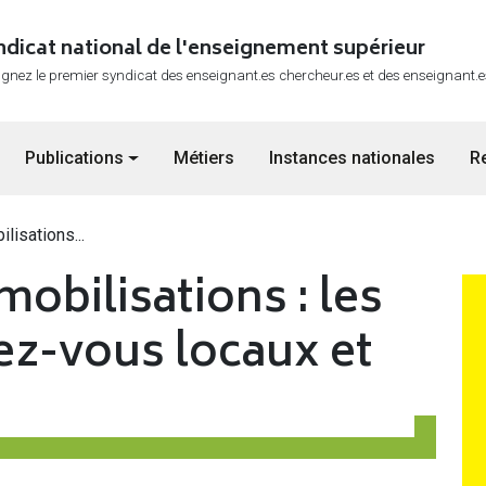
ndicat national de l'enseignement supérieur
ignez le premier syndicat des enseignant.es chercheur.es et des enseignant.
Publications
Métiers
Instances nationales
R
isations...
obilisations : les
Im
ez-vous locaux et