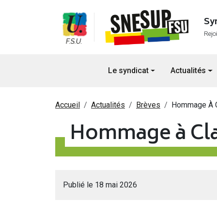
Aller au contenu principal
Sy
Rejo
Navigation principale
Le syndicat
Actualités
Fil d'Ariane
Accueil
Actualités
Brèves
Hommage À C
Hommage à Cla
Publié le 18 mai 2026